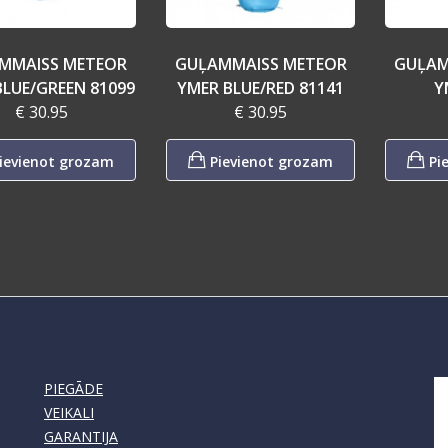
MMAISS METEOR
GUĻAMMAISS METEOR
GUĻAM
BLUE/GREEN 81099
YMER BLUE/RED 81141
Y
€ 30.95
€ 30.95
ievienot grozam
Pievienot grozam
Pi
PIEGĀDE
VEIKALI
GARANTIJA