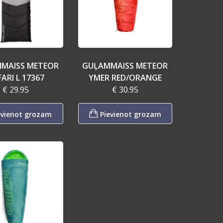
MAISS METEOR
GUĻAMMAISS METEOR
ARI L 17367
YMER RED/ORANGE
€ 29.95
€ 30.95
evienot grozam
Pievienot grozam