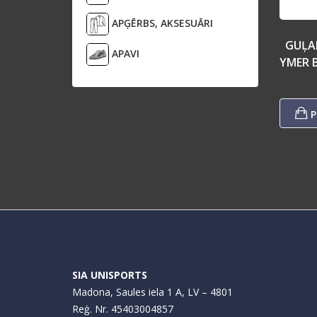
APĢĒRBS, AKSESUĀRI
GUĻA
APAVI
YMER 
P
SIA UNISPORTS
Madona, Saules iela 1 A, LV – 4801
Reģ. Nr. 45403004857