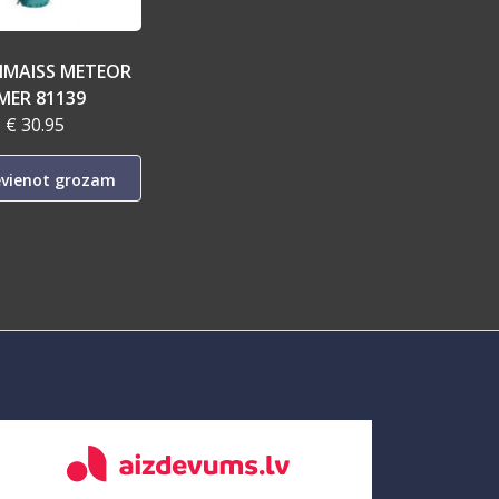
MAISS METEOR
MER 81139
€ 30.95
evienot grozam