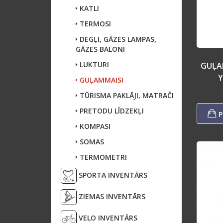
KATLI
TERMOSI
DEGĻI, GĀZES LAMPAS,
GĀZES BALONI
LUKTURI
GUĻA
Y
GUĻAMMAISI
TŪRISMA PAKLĀJI, MATRAČI
PRETODU LĪDZEKĻI
P
KOMPASI
SOMAS
TERMOMETRI
SPORTA INVENTĀRS
ZIEMAS INVENTĀRS
VELO INVENTĀRS