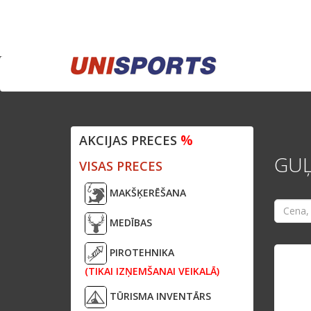
%
AKCIJAS PRECES
GUĻ
VISAS PRECES
MAKŠĶERĒŠANA
MEDĪBAS
PIROTEHNIKA
(TIKAI IZŅEMŠANAI VEIKALĀ)
TŪRISMA INVENTĀRS