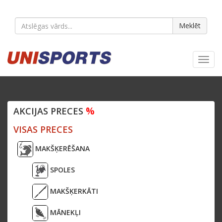
Meklēt
Toggl
navig
%
AKCIJAS PRECES
VISAS PRECES
MAKŠĶERĒŠANA
SPOLES
MAKŠĶERKĀTI
MĀNEKĻI