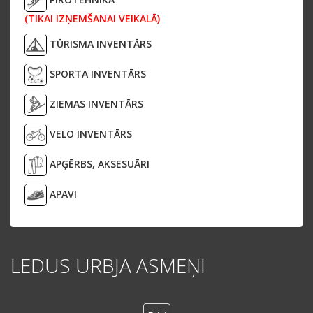
(TIKAI IZŅEMŠANAI VEIKALĀ)
TŪRISMA INVENTĀRS
SPORTA INVENTĀRS
ZIEMAS INVENTĀRS
VELO INVENTĀRS
APĢĒRBS, AKSESUĀRI
APAVI
LEDUS URBJA ASMEŅI