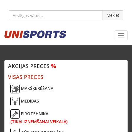
Meklēt
Toggl
navig
%
AKCIJAS PRECES
VISAS PRECES
MAKŠĶERĒŠANA
MEDĪBAS
PIROTEHNIKA
(TIKAI IZŅEMŠANAI VEIKALĀ)