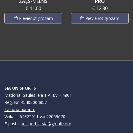
ZAĻŠ-MELNS
PRO
€ 11.00
€ 12.80
Pievienot grozam
Pievienot grozam
SIA UNISPORTS
Madona, Saules iela 1 A, LV – 4801
Reģ. Nr. 45403004857
Tālruņa numuri:
Veikals: 64822911 vai 22069670
E-pasts:
unisport.latvia@gmail.com