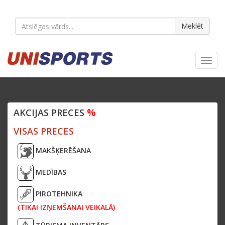
Meklēt
Toggl
navig
%
AKCIJAS PRECES
VISAS PRECES
MAKŠĶERĒŠANA
MEDĪBAS
PIROTEHNIKA
(TIKAI IZŅEMŠANAI VEIKALĀ)