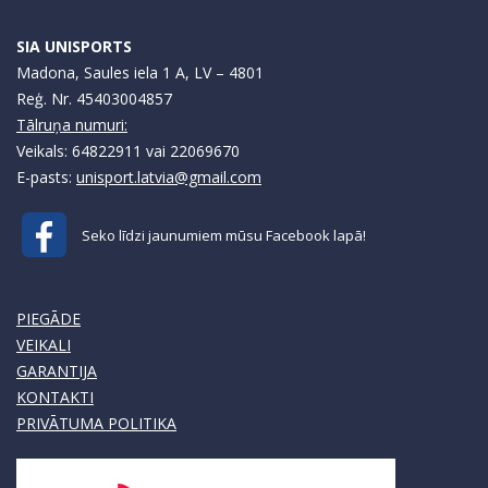
SIA UNISPORTS
Madona, Saules iela 1 A, LV – 4801
Reģ. Nr. 45403004857
Tālruņa numuri:
Veikals: 64822911 vai 22069670
E-pasts:
unisport.latvia@gmail.com
Seko līdzi jaunumiem mūsu Facebook lapā!
PIEGĀDE
VEIKALI
GARANTIJA
KONTAKTI
PRIVĀTUMA POLITIKA