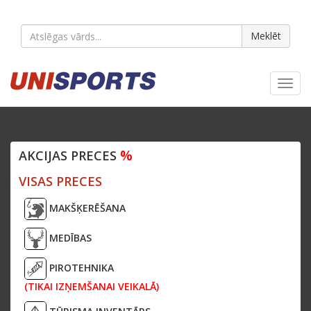
Meklēt
Toggl
navig
%
AKCIJAS PRECES
VISAS PRECES
MAKŠĶERĒŠANA
MEDĪBAS
PIROTEHNIKA
(TIKAI IZŅEMŠANAI VEIKALĀ)