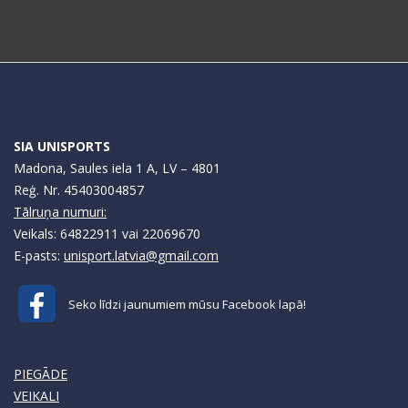
SIA UNISPORTS
Madona, Saules iela 1 A, LV – 4801
Reģ. Nr. 45403004857
Tālruņa numuri:
Veikals: 64822911 vai 22069670
E-pasts:
unisport.latvia@gmail.com
Seko līdzi jaunumiem mūsu Facebook lapā!
PIEGĀDE
VEIKALI