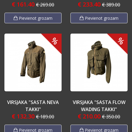
€ 161.40
€ 233.40
€ 269.00
€ 389.00
Pievienot grozam
Pievienot grozam
%
%
VIRSJAKA "SASTA NEVA
VIRSJAKA "SASTA FLOW
TAKKI"
WADING TAKKI"
€ 132.30
€ 210.00
€ 189.00
€ 350.00
Pievienot grozam
Pievienot grozam