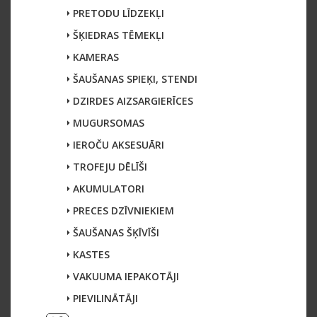
PRETODU LĪDZEKĻI
ŠĶIEDRAS TĒMEKĻI
KAMERAS
ŠAUŠANAS SPIEĶI, STENDI
DZIRDES AIZSARGIERĪCES
MUGURSOMAS
IEROČU AKSESUĀRI
TROFEJU DĒLĪŠI
AKUMULATORI
PRECES DZĪVNIEKIEM
ŠAUŠANAS ŠĶĪVĪŠI
KASTES
VAKUUMA IEPAKOTĀJI
PIEVILINĀTĀJI