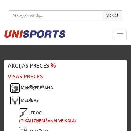
Meklēt
Toggl
navig
%
AKCIJAS PRECES
VISAS PRECES
MAKŠĶERĒŠANA
MEDĪBAS
IEROČI
(TIKAI IZŅEMŠANAI VEIKALĀ)