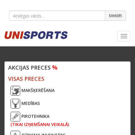
Meklēt
Toggl
navig
%
AKCIJAS PRECES
VISAS PRECES
MAKŠĶERĒŠANA
MEDĪBAS
PIROTEHNIKA
(TIKAI IZŅEMŠANAI VEIKALĀ)