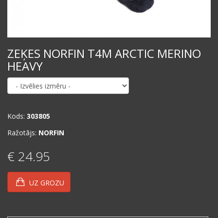
ZEĶES NORFIN T4M ARCTIC MERINO
HEAVY
Kods:
303805
Ražotājs:
NORFIN
€ 24.95
UZ GROZU