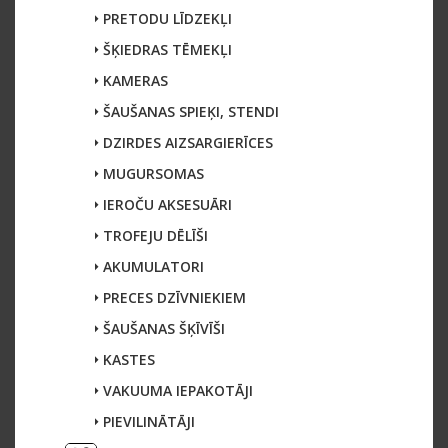
PRETODU LĪDZEKĻI
ŠĶIEDRAS TĒMEKĻI
KAMERAS
ŠAUŠANAS SPIEĶI, STENDI
DZIRDES AIZSARGIERĪCES
MUGURSOMAS
IEROČU AKSESUĀRI
TROFEJU DĒLĪŠI
AKUMULATORI
PRECES DZĪVNIEKIEM
ŠAUŠANAS ŠĶĪVĪŠI
KASTES
VAKUUMA IEPAKOTĀJI
PIEVILINĀTĀJI