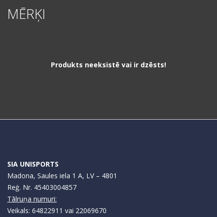
MĒRĶI
Produkts neeksistē vai ir dzēsts!
SIA UNISPORTS
Madona, Saules iela 1 A, LV – 4801
Reģ. Nr. 45403004857
Tālruņa numuri:
Veikals: 64822911 vai 22069670