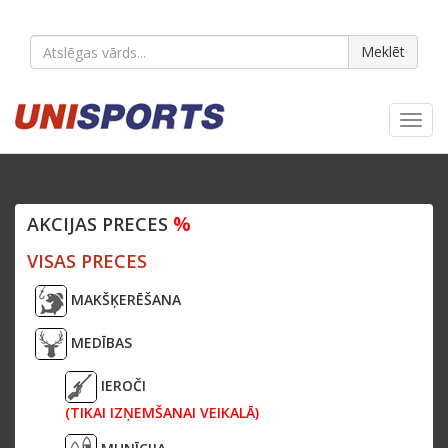
Meklēt
Toggl
navig
%
AKCIJAS PRECES
VISAS PRECES
MAKŠĶERĒŠANA
MEDĪBAS
IEROČI
(TIKAI IZŅEMŠANAI VEIKALĀ)