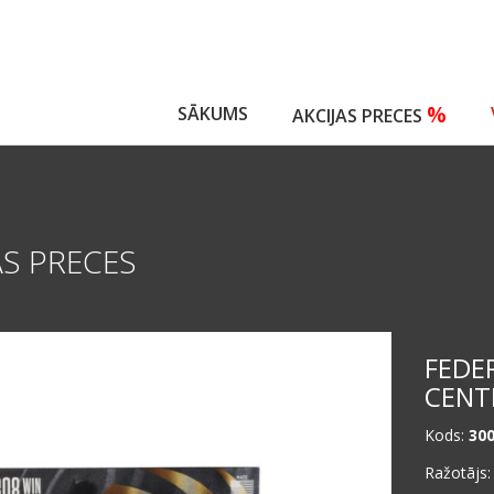
%
SĀKUMS
AKCIJAS PRECES
AS PRECES
FEDE
CENT
Kods:
30
Ražotājs