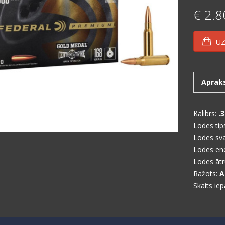
€ 2.8
UZ
Aprak
Kalibrs:
.3
Lodes tip
Lodes sv
Lodes ene
Lodes āt
Ražots:
A
Skaits ie