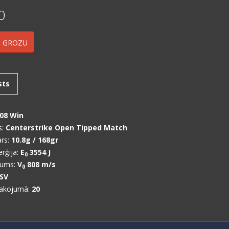
0
 GROZU
sts
08 Win
s:
Centerstrike Open Tipped Match
ars:
10.8g / 168
gr
rģija:
E
3554 J
0
rums:
V
808
m/s
0
SV
pakojumā:
20