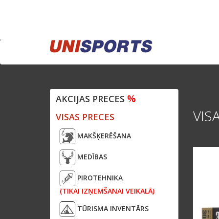
%
AKCIJAS PRECES
VIS
VISAS PRECES
MAKŠĶERĒŠANA
MEDĪBAS
PIROTEHNIKA
(TIKAI IZŅEMŠANAI VEIKALĀ)
TŪRISMA INVENTĀRS