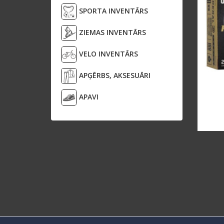
SPORTA INVENTĀRS
ZIEMAS INVENTĀRS
VELO INVENTĀRS
APĢĒRBS, AKSESUĀRI
APAVI